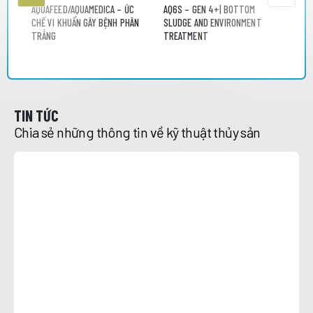
AQUAFEED/AQUAMEDICA – ỨC 
AQ6S – GEN 4+| BOTTOM 
AQ6S
CHẾ VI KHUẨN GÂY BỆNH PHÂN 
SLUDGE AND ENVIRONMENT 
NHỚ
TRẮNG
TREATMENT
TIN TỨC
Chia sẻ những thông tin về kỹ thuật thủy sản