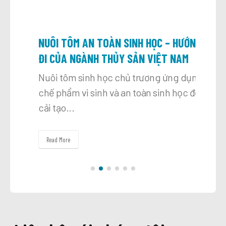
NUÔI TÔM AN TOÀN SINH HỌC – HƯỚNG
GAN 
ĐI CỦA NGÀNH THỦY SẢN VIỆT NAM
ĐẶN 
CHE
sinh
Nuôi tôm sinh học chủ trương ứng dụng
 sinh
chế phẩm vi sinh và an toàn sinh học để
Giọt
cải tạo...
đều…
gan t
Read More
Read