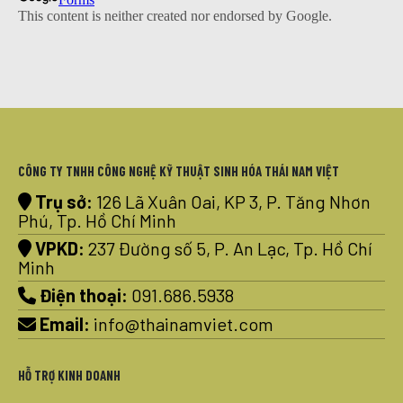
CÔNG TY TNHH CÔNG NGHỆ KỸ THUẬT SINH HÓA THÁI NAM VIỆT
Trụ sở:
126 Lã Xuân Oai, KP 3, P. Tăng Nhơn
Phú, Tp. Hồ Chí Minh
VPKD:
237 Đường số 5, P. An Lạc, Tp. Hồ Chí
Minh
Điện thoại:
091.686.5938
Email:
info@thainamviet.com
HỖ TRỢ KINH DOANH