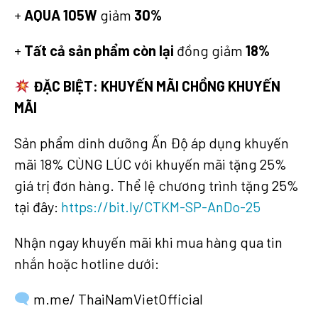
+
AQUA 105W
giảm
30%
+
Tất cả sản phẩm còn lại
đồng giảm
18%​
ĐẶC BIỆT: KHUYẾN MÃI CHỒNG KHUYẾN
MÃI
Sản phẩm dinh dưỡng Ấn Độ áp dụng khuyến
mãi 18% CÙNG LÚC với khuyến mãi tặng 25%
giá trị đơn hàng. Thể lệ chương trình tặng 25%
tại đây:
https://bit.ly/CTKM-SP-AnDo-25
Nhận ngay khuyến mãi khi mua hàng qua tin
nhắn hoặc hotline dưới: ​
m.me/ ThaiNamVietOfficial ​