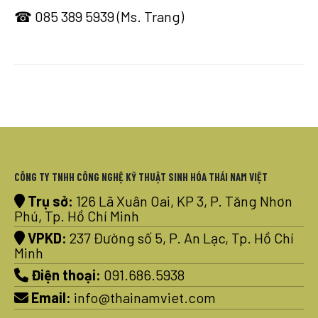
☎ 085 389 5939 (Ms. Trang)
CÔNG TY TNHH CÔNG NGHỆ KỸ THUẬT SINH HÓA THÁI NAM VIỆT
Trụ sở:
126 Lã Xuân Oai, KP 3, P. Tăng Nhơn
Phú, Tp. Hồ Chí Minh
VPKD:
237 Đường số 5, P. An Lạc, Tp. Hồ Chí
Minh
Điện thoại:
091.686.5938
Email:
info@thainamviet.com