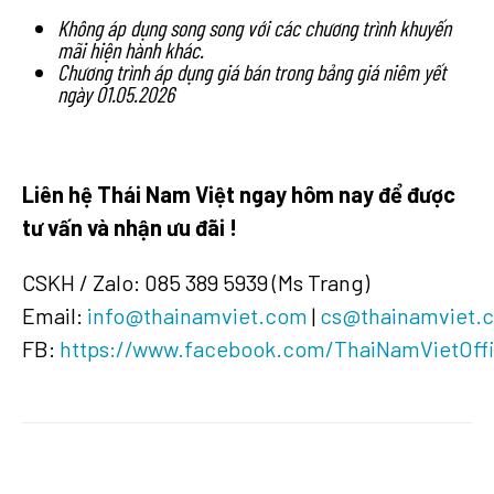
Không
áp
dụng
song
song
với
các
chương
trình
khuyến
mãi
hiện
hành
khác
.
Chương
trình
áp
dụng
giá
bán
trong
bảng
giá
niêm
yết
ngày
01.05.2026
Liên
hệ
Thái Nam Việt
ngay
hôm
nay
để
được
tư
vấn
và
nhận
ưu
đãi
!
CSKH / Zalo: 085 389 5939 (Ms Trang) ​
Email:
info@thainamviet.com
|
cs@thainamviet.
FB:
https://www.facebook.com/ThaiNamVietOffi