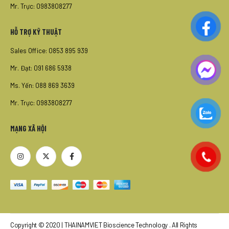
Mr. Trực: 0983808277
HỖ TRỢ KỸ THUẬT
Sales Office: 0853 895 939
Mr. Đạt: 091 686 5938
Ms. Yến: 088 869 3639
Mr. Trực: 0983808277
MẠNG XÃ HỘI
Copyright © 2020 | THAINAMVIET Bioscience Technology . All Rights