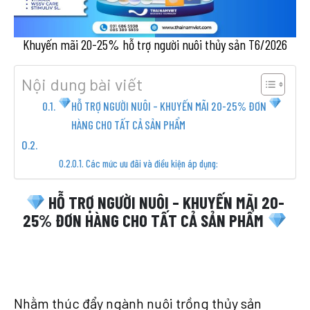
Khuyến mãi 20-25% hỗ trợ người nuôi thủy sản T6/2026
Nội dung bài viết
HỖ TRỢ NGƯỜI NUÔI – KHUYẾN MÃI 20-25% ĐƠN
HÀNG CHO TẤT CẢ SẢN PHẨM
Các mức ưu đãi và điều kiện áp dụng:
HỖ TRỢ NGƯỜI NUÔI – KHUYẾN MÃI 20-
25% ĐƠN HÀNG CHO TẤT CẢ SẢN PHẨM
Nhằm thúc đẩy ngành nuôi trồng thủy sản