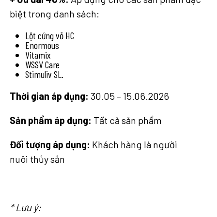
biệt trong danh sách:
Lột cứng vỏ HC
Enormous
Vitamix
WSSV Care
Stimuliv SL.
Thời
gian
áp
dụng
:
30.05 – 15.06.2026​
Sản
phẩm
áp
dụng
:
Tất cả sản phẩm​
Đối
tượng
áp
dụng
:
Khách hàng là người
nuôi thủy sản​
* Lưu ý: