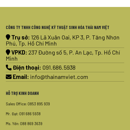
CÔNG TY TNHH CÔNG NGHỆ KỸ THUẬT SINH HÓA THÁI NAM VIỆT
Trụ sở:
126 Lã Xuân Oai, KP 3, P. Tăng Nhơn
Phú, Tp. Hồ Chí Minh
VPKD:
237 Đường số 5, P. An Lạc, Tp. Hồ Chí
Minh
Điện thoại:
091.686.5938
Email:
info@thainamviet.com
HỖ TRỢ KINH DOANH
Sales Office: 0853 895 939
Mr. Đạt: 091 686 5938
Ms. Yến: 088 869 3639