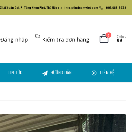
3 Lã Xuân Oai, P. Tăng Nhơn Phú, Thủ Đức
info@thainamviet.com
091.686.5938
0
Giỏ hàng
Đăng nhập
Kiểm tra đơn hàng
0
₫
TIN TỨC
HƯỚNG DẪN
LIÊN HỆ