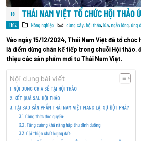
THÁI NAM VIỆT TỔ CHỨC HỘI THẢO 
18
Th12
Nông nghiệp
cứng cây
,
hội thảo
,
lúa
,
ngắn lóng
,
ứng 
Vào ngày 15/12/2024, Thái Nam Việt đã tổ chức H
là điểm dừng chân kế tiếp trong chuỗi Hội thảo, 
thiệu các sản phẩm mới từ Thái Nam Việt.
Nội dung bài viết
NỘI DUNG CHIA SẺ TẠI HỘI THẢO
KẾT QUẢ SAU HỘI THẢO
TẠI SAO SẢN PHẨM THÁI NAM VIỆT MANG LẠI SỰ ĐỘT PHÁ?
Công thức độc quyền:
Tăng cường khả năng hấp thu dinh dưỡng:
Cải thiện chất lượng đất: