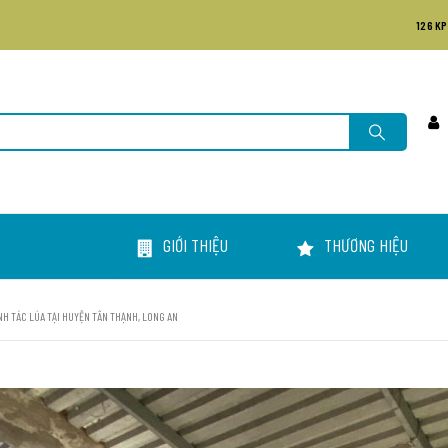
126 KP
GIỚI THIỆU
THƯƠNG HIỆU
NH TÁC LÚA TẠI HUYỆN TÂN THẠNH, LONG AN