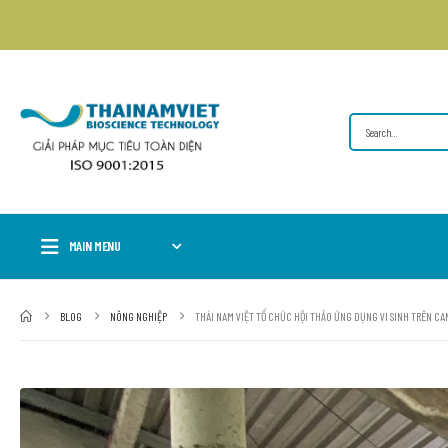
MAIN MENU
BLOG
NÔNG NGHIỆP
THÁI NAM VIỆT TỔ CHỨC HỘI THẢO ỨNG DỤNG VI SINH TRÊN CA