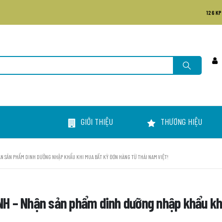
126 KP
GIỚI THIỆU
THƯƠNG HIỆU
N SẢN PHẨM DINH DƯỠNG NHẬP KHẨU KHI MUA BẤT KỲ ĐƠN HÀNG TỪ THÁI NAM VIỆT!
 – Nhận sản phẩm dinh dưỡng nhập khẩu khi