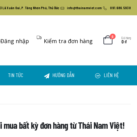
3 Lã Xuân Oai, P. Tăng Nhơn Phú, Thủ Đức
info@thainamviet.com
091.686.5938
0
Giỏ hàng
Đăng nhập
Kiểm tra đơn hàng
0
₫
TIN TỨC
HƯỚNG DẪN
LIÊN HỆ
 mua bất kỳ đơn hàng từ Thái Nam Việt!