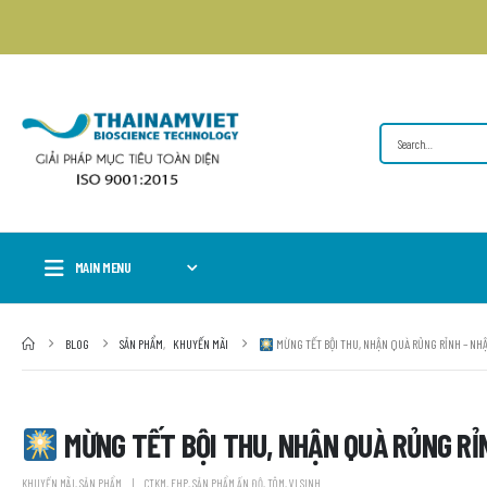
MAIN MENU
BLOG
SẢN PHẨM
,
KHUYẾN MÃI
MỪNG TẾT BỘI THU, NHẬN QUÀ RỦNG RỈNH – NHẬ
MỪNG TẾT BỘI THU, NHẬN QUÀ RỦNG RỈNH
KHUYẾN MÃI
,
SẢN PHẨM
CTKM
,
EHP
,
SẢN PHẨM ẤN ĐỘ
,
TÔM
,
VI SINH