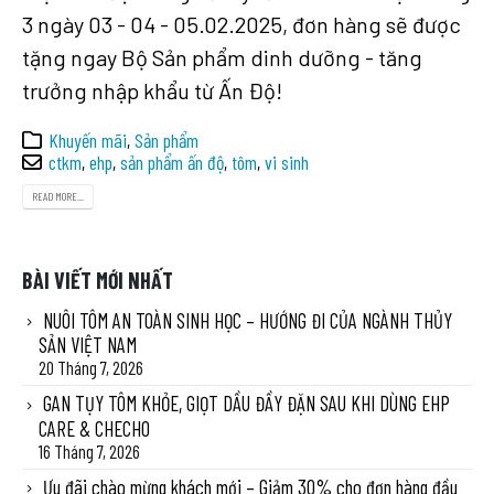
3 ngày 03 - 04 - 05.02.2025, đơn hàng sẽ được
tặng ngay Bộ Sản phẩm dinh dưỡng - tăng
trưởng nhập khẩu từ Ấn Độ!
Khuyến mãi
,
Sản phẩm
ctkm
,
ehp
,
sản phẩm ấn độ
,
tôm
,
vi sinh
READ MORE...
BÀI VIẾT MỚI NHẤT
NUÔI TÔM AN TOÀN SINH HỌC – HƯỚNG ĐI CỦA NGÀNH THỦY
SẢN VIỆT NAM
20 Tháng 7, 2026
GAN TỤY TÔM KHỎE, GIỌT DẦU ĐẦY ĐẶN SAU KHI DÙNG EHP
CARE & CHECHO
16 Tháng 7, 2026
Ưu đãi chào mừng khách mới – Giảm 30% cho đơn hàng đầu