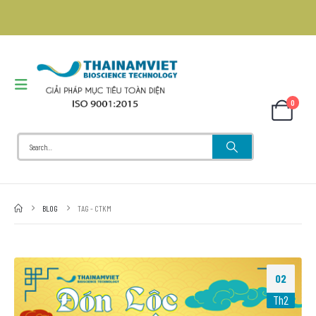
0
BLOG
TAG -
CTKM
02
Th2