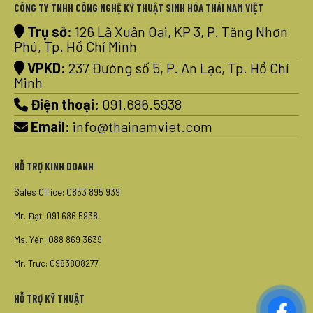
CÔNG TY TNHH CÔNG NGHỆ KỸ THUẬT SINH HÓA THÁI NAM VIỆT
Trụ sở:
126 Lã Xuân Oai, KP 3, P. Tăng Nhơn
Phú, Tp. Hồ Chí Minh
VPKD:
237 Đường số 5, P. An Lạc, Tp. Hồ Chí
Minh
Điện thoại:
091.686.5938
Email:
info@thainamviet.com
HỖ TRỢ KINH DOANH
Sales Office: 0853 895 939
Mr. Đạt: 091 686 5938
Ms. Yến: 088 869 3639
Mr. Trực: 0983808277
HỖ TRỢ KỸ THUẬT