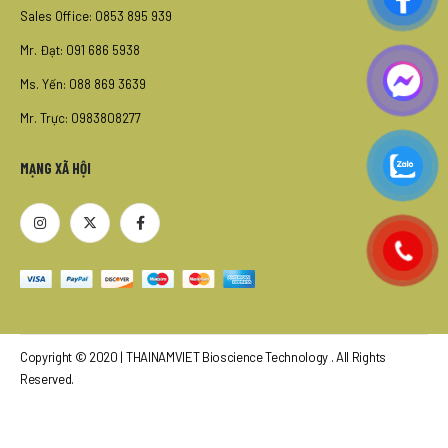
Sales Office: 0853 895 939
Mr. Đạt: 091 686 5938
Ms. Yến: 088 869 3639
Mr. Trực: 0983808277
MẠNG XÃ HỘI
Copyright © 2020 | THAINAMVIET Bioscience Technology . All Rights
Reserved.