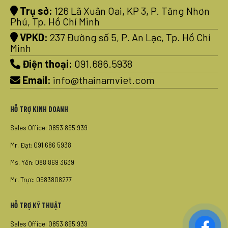
Trụ sở:
126 Lã Xuân Oai, KP 3, P. Tăng Nhơn
Phú, Tp. Hồ Chí Minh
VPKD:
237 Đường số 5, P. An Lạc, Tp. Hồ Chí
Minh
Điện thoại:
091.686.5938
Email:
info@thainamviet.com
HỖ TRỢ KINH DOANH
Sales Office: 0853 895 939
Mr. Đạt: 091 686 5938
Ms. Yến: 088 869 3639
Mr. Trực: 0983808277
HỖ TRỢ KỸ THUẬT
Sales Office: 0853 895 939