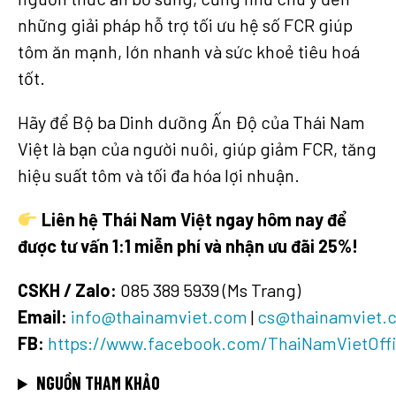
những giải pháp hỗ trợ tối ưu hệ số FCR giúp
tôm ăn mạnh, lớn nhanh và sức khoẻ tiêu hoá
tốt.
Hãy để Bộ ba Dinh dưỡng Ấn Độ của Thái Nam
Việt là bạn của người nuôi, giúp giảm FCR, tăng
hiệu suất tôm và tối đa hóa lợi nhuận.
Liên hệ Thái Nam Việt ngay hôm nay để
được tư vấn 1:1 miễn phí và nhận ưu đãi 25%!
CSKH / Zalo:
085 389 5939 (Ms Trang)
Email:
info@thainamviet.com
|
cs@thainamviet.
FB:
https://www.facebook.com/ThaiNamVietOffi
NGUỒN THAM KHẢO