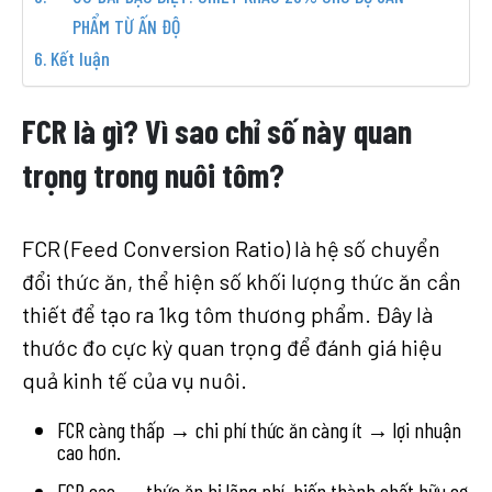
PHẨM TỪ ẤN ĐỘ
Kết luận
FCR là gì? Vì sao chỉ số này quan
trọng trong nuôi tôm?
FCR (Feed Conversion Ratio) là hệ số chuyển
đổi thức ăn, thể hiện số khối lượng thức ăn cần
thiết để tạo ra 1kg tôm thương phẩm. Đây là
thước đo cực kỳ quan trọng để đánh giá hiệu
quả kinh tế của vụ nuôi.
FCR càng thấp → chi phí thức ăn càng ít → lợi nhuận
cao hơn.
FCR cao → thức ăn bị lãng phí, biến thành chất hữu cơ