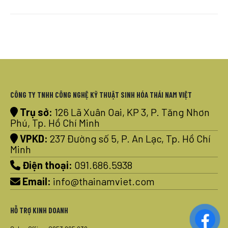
CÔNG TY TNHH CÔNG NGHỆ KỸ THUẬT SINH HÓA THÁI NAM VIỆT
Trụ sở:
126 Lã Xuân Oai, KP 3, P. Tăng Nhơn
Phú, Tp. Hồ Chí Minh
VPKD:
237 Đường số 5, P. An Lạc, Tp. Hồ Chí
Minh
Điện thoại:
091.686.5938
Email:
info@thainamviet.com
HỖ TRỢ KINH DOANH