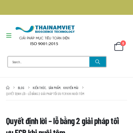
0
BLOG
KIẾN THỨC
,
SẢN PHẨM
,
KHUYẾN MÃI
QUYẾT ĐỊNH LỜI – LỖ BẰNG 2 GIẢI PHÁP TỐI ƯU FCR KHI NUÔI TÔM
Quyết định lời – lỗ bằng 2 giải pháp tối
ưu FCR khi nuôi tôm