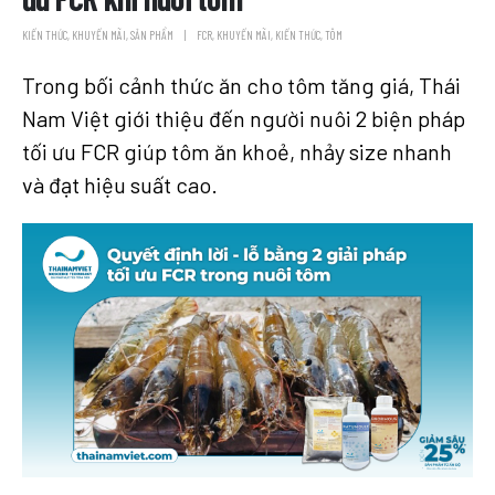
KIẾN THỨC
,
KHUYẾN MÃI
,
SẢN PHẨM
FCR
,
KHUYẾN MÃI
,
KIẾN THỨC
,
TÔM
Trong bối cảnh thức ăn cho tôm tăng giá, Thái
Nam Việt giới thiệu đến người nuôi 2 biện pháp
tối ưu FCR giúp tôm ăn khoẻ, nhảy size nhanh
và đạt hiệu suất cao.