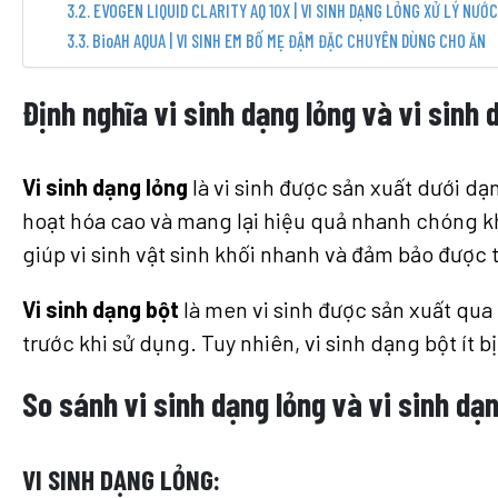
EVOGEN LIQUID CLARITY AQ 10X | VI SINH DẠNG LỎNG XỬ LÝ NƯỚ
BioAH AQUA | VI SINH EM BỐ MẸ ĐẬM ĐẶC CHUYÊN DÙNG CHO ĂN
Định nghĩa vi sinh dạng lỏng và vi sinh 
Vi sinh dạng lỏng
là vi sinh được sản xuất dưới dạ
hoạt hóa cao và mang lại hiệu quả nhanh chóng k
giúp vi sinh vật sinh khối nhanh và đảm bảo được
Vi sinh dạng bột
là men vi sinh được sản xuất qua 
trước khi sử dụng. Tuy nhiên, vi sinh dạng bột ít
So sánh vi sinh dạng lỏng và vi sinh dạ
VI SINH DẠNG LỎNG: