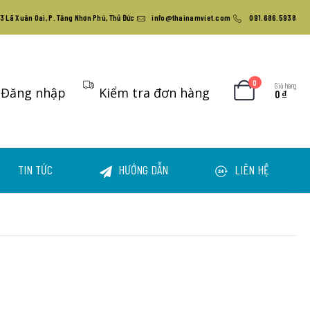
3 Lã Xuân Oai, P. Tăng Nhơn Phú, Thủ Đức
info@thainamviet.com
091.686.5938
0
Giỏ hàng
Đăng nhập
Kiểm tra đơn hàng
0
₫
TIN TỨC
HƯỚNG DẪN
LIÊN HỆ