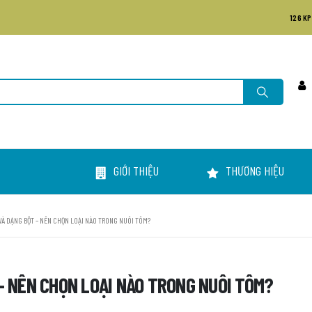
126 KP
GIỚI THIỆU
THƯƠNG HIỆU
 VÀ DẠNG BỘT – NÊN CHỌN LOẠI NÀO TRONG NUÔI TÔM?
– NÊN CHỌN LOẠI NÀO TRONG NUÔI TÔM?