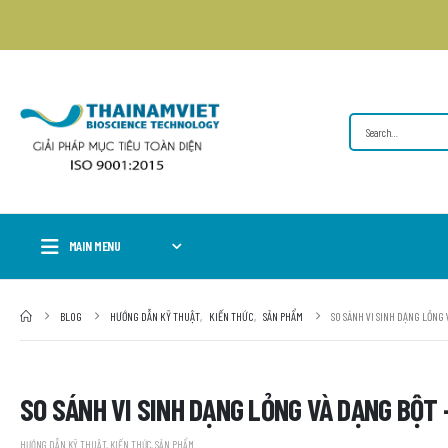
MAIN MENU
BLOG
HƯỚNG DẪN KỸ THUẬT
,
KIẾN THỨC
,
SẢN PHẨM
SO SÁNH VI SINH DẠNG LỎNG
SO SÁNH VI SINH DẠNG LỎNG VÀ DẠNG BỘT 
HƯỚNG DẪN KỸ THUẬT
,
KIẾN THỨC
,
SẢN PHẨM