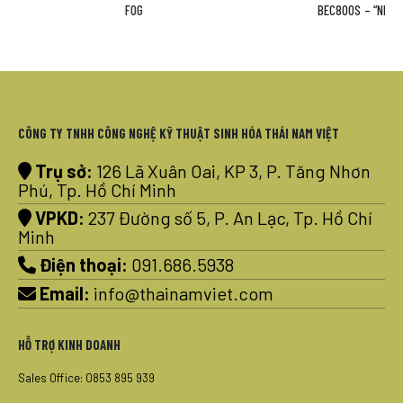
FOG
BEC800S – “NEW 2022”
CÔNG TY TNHH CÔNG NGHỆ KỸ THUẬT SINH HÓA THÁI NAM VIỆT
Trụ sở:
126 Lã Xuân Oai, KP 3, P. Tăng Nhơn
Phú, Tp. Hồ Chí Minh
VPKD:
237 Đường số 5, P. An Lạc, Tp. Hồ Chí
Minh
Điện thoại:
091.686.5938
Email:
info@thainamviet.com
HỖ TRỢ KINH DOANH
Sales Office: 0853 895 939