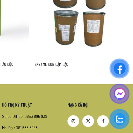
SULPHIDE CONTRONLLER
HỖ TRỢ KỸ THUẬT
MẠNG XÃ HỘI
Sales Office: 0853 895 939
Mr. Đạt: 091 686 5938