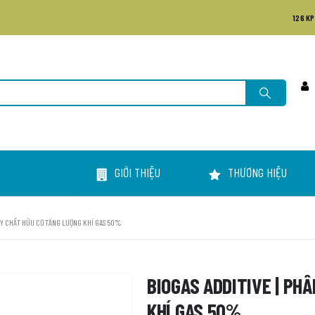
126 KP
GIỚI THIỆU
THƯƠNG HIỆU
HỦY CHẤT HỮU CƠ TĂNG LƯỢNG KHÍ GAS 50%
BIOGAS ADDITIVE | PH
KHÍ GAS 50%