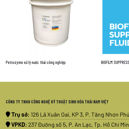
BIOFILM SUPPRESSION FLUID
WD 103 | XỬ LÝ N
CÔNG TY TNHH CÔNG NGHỆ KỸ THUẬT SINH HÓA THÁI NAM VIỆT
Trụ sở:
126 Lã Xuân Oai, KP 3, P. Tăng Nhơn Phú
VPKD:
237 Đường số 5, P. An Lạc, Tp. Hồ Chí Mi