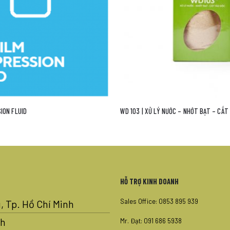
ƯỚC – NHỚT BẠT – CẮT TẢO ĐỘC
ENZYME ĐƠN ĐẬM ĐẶC
HỖ TRỢ KINH DOANH
Sales Office: 0853 895 939
, Tp. Hồ Chí Minh
nh
Mr. Đạt: 091 686 5938