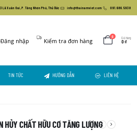
3 Lã Xuân Oai, P. Tăng Nhơn Phú, Thủ Đức
info@thainamviet.com
091.686.5938
0
Giỏ hàng
Đăng nhập
Kiểm tra đơn hàng
0
₫
TIN TỨC
HƯỚNG DẪN
LIÊN HỆ
ÂN HỦY CHẤT HỮU CƠ TĂNG LƯỢNG