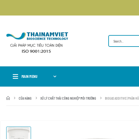
MAIN MENU
CỬA HÀNG
XỬ LÝ CHẤT THẢI CÔNG NGHIỆP MÔI TRƯỜNG
BIOGAS ADDITIVE | PHÂN 