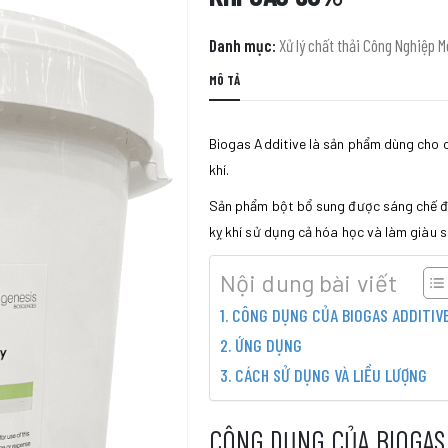
Danh mục:
Xử lý chất thải Công Nghiệp 
MÔ TẢ
Biogas Additive là sản phẩm dùng cho c
khí.
Sản phẩm bột bổ sung được sáng chế để 
kỵ khí sử dụng cả hóa học và làm giàu s
Nội dung bài viết
CÔNG DỤNG CỦA BIOGAS ADDITIV
ỨNG DỤNG
CÁCH SỬ DỤNG VÀ LIỀU LƯỢNG
CÔNG DỤNG CỦA BIOGAS 