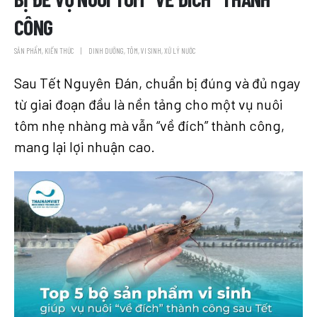
CÔNG
SẢN PHẨM
,
KIẾN THỨC
DINH DƯỠNG
,
TÔM
,
VI SINH
,
XỬ LÝ NƯỚC
Sau Tết Nguyên Đán, chuẩn bị đúng và đủ ngay
từ giai đoạn đầu là nền tảng cho một vụ nuôi
tôm nhẹ nhàng mà vẫn “về đích” thành công,
mang lại lợi nhuận cao.