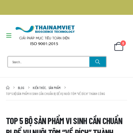
0
BLOG
KIẾN THỨC
,
SẢN PHẨM
TOP 5 BỘ SẢN PHẨM VI SINH CẦN CHUẨN BỊ ĐỂ VỤ NUÔI TÔM “VỀ ĐÍCH” THÀNH CÔNG
TOP 5 BỘ SẢN PHẨM VI SINH CẦN CHUẨN
BỊ ĐỂ VỤ NUÔI TÔM “VỀ ĐÍCH” THÀNH