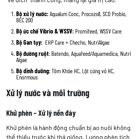
Bộ xử lý nước:
Aqualum Conc, Procozoll, SCD Probio,
BEC 200
Bộ ức chế Vibrio & WSSV:
Promifeed, WSSV Care
Bộ Gan tụy:
EHP Care + Checho, NutriAlgae
Bộ đường ruột
: Batendo, Aquafeed/Aquamedica, Nutri
Algae
Bộ dinh dưỡng:
Tôm Khỏe HC, Lột cứng vỏ HC,
Enormous
Xử lý nước và môi trường
Khử phèn – Xử lý nền đáy
Khử phèn là hành động chuẩn bị ao nuôi không
thể thiếu trước khi thả giống. Lượng phèn tích