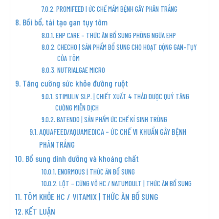
PROMIFEED | ỨC CHẾ MẦM BỆNH GÂY PHÂN TRẮNG
Bồi bổ, tái tạo gan tụy tôm
EHP CARE – THỨC ĂN BỔ SUNG PHÒNG NGỪA EHP
CHECHO | SẢN PHẨM BỔ SUNG CHO HOẠT ĐỘNG GAN-TỤY
CỦA TÔM
NUTRIALGAE MICRO
Tăng cường sức khỏe đường ruột
STIMULIV SLP. | CHIẾT XUẤT 4 THẢO DƯỢC QUÝ TĂNG
CƯỜNG MIỄN DỊCH
BATENDO | SẢN PHẨM ỨC CHẾ KÍ SINH TRÙNG
AQUAFEED/AQUAMEDICA – ỨC CHẾ VI KHUẨN GÂY BỆNH
PHÂN TRẮNG
Bổ sung dinh dưỡng và khoáng chất
ENORMOUS | THỨC ĂN BỔ SUNG
LỘT – CỨNG VỎ HC / NATUMOULT | THỨC ĂN BỔ SUNG
TÔM KHỎE HC / VITAMIX | THỨC ĂN BỔ SUNG
KẾT LUẬN