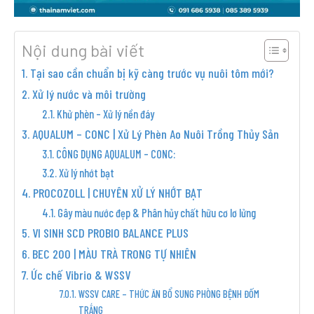
Nội dung bài viết
Tại sao cần chuẩn bị kỹ càng trước vụ nuôi tôm mới?
Xử lý nước và môi trường
Khử phèn – Xử lý nền đáy
AQUALUM – CONC | Xử Lý Phèn Ao Nuôi Trồng Thủy Sản
CÔNG DỤNG AQUALUM – CONC:
Xử lý nhớt bạt
PROCOZOLL | CHUYÊN XỬ LÝ NHỚT BẠT
Gây màu nước đẹp & Phân hủy chất hữu cơ lơ lửng
VI SINH SCD PROBIO BALANCE PLUS
BEC 200 | MÀU TRÀ TRONG TỰ NHIÊN
Ức chế Vibrio & WSSV
WSSV CARE – THỨC ĂN BỔ SUNG PHÒNG BỆNH ĐỐM
TRẮNG