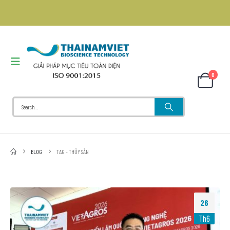
0
BLOG
TAG -
THỦY SẢN
26
Th6