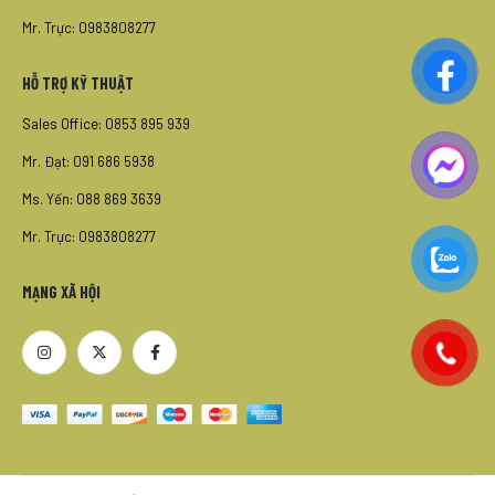
Mr. Trực: 0983808277
HỖ TRỢ KỸ THUẬT
Sales Office: 0853 895 939
Mr. Đạt: 091 686 5938
Ms. Yến: 088 869 3639
Mr. Trực: 0983808277
MẠNG XÃ HỘI