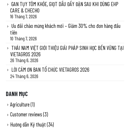
GAN TỤY TÔM KHỎE, GIỌT DẦU ĐẦY ĐẶN SAU KHI DÙNG EHP
CARE & CHECHO
16 Tháng 7, 2026
Ưu đãi chào mừng khách mới – Giảm 30% cho đơn hàng đầu
tiên
10 Tháng 7, 2026
THÁI NAM VIỆT GIỚI THIỆU GIẢI PHÁP SINH HỌC BỀN VỮNG TẠI
VIETAGROS 2026
26 Tháng 6, 2026
LỜI CẢM ƠN BAN TỔ CHỨC VIETAGROS 2026
24 Tháng 6, 2026
DANH MỤC
Agriculture
(1)
Customer reviews
(3)
Hướng dẫn Kỹ thuật
(34)