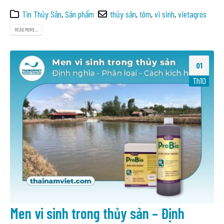
Tin Thủy Sản
,
Sản phẩm
thủy sản
,
tôm
,
vi sinh
,
vietagros
READ MORE...
01
Th10
Men vi sinh trong thủy sản – Định