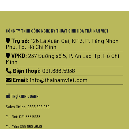
CÔNG TY TNHH CÔNG NGHỆ KỸ THUẬT SINH HÓA THÁI NAM VIỆT
Trụ sở:
126 Lã Xuân Oai, KP 3, P. Tăng Nhơn
Phú, Tp. Hồ Chí Minh
VPKD:
237 Đường số 5, P. An Lạc, Tp. Hồ Chí
Minh
Điện thoại:
091.686.5938
Email:
info@thainamviet.com
HỖ TRỢ KINH DOANH
Sales Office: 0853 895 939
Mr. Đạt: 091 686 5938
Ms. Yến: 088 869 3639