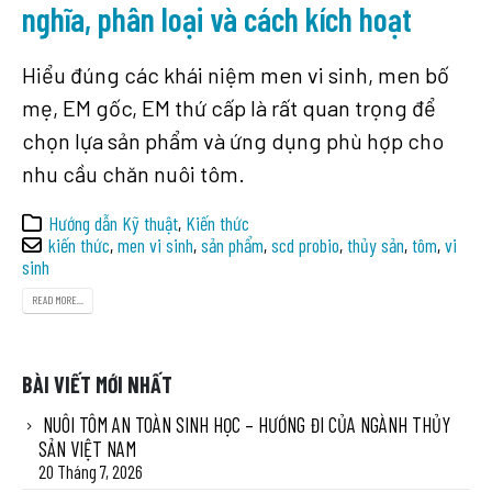
nghĩa, phân loại và cách kích hoạt
Hiểu đúng các khái niệm men vi sinh, men bố
mẹ, EM gốc, EM thứ cấp là rất quan trọng để
chọn lựa sản phẩm và ứng dụng phù hợp cho
nhu cầu chăn nuôi tôm.
Hướng dẫn Kỹ thuật
,
Kiến thức
kiến thức
,
men vi sinh
,
sản phẩm
,
scd probio
,
thủy sản
,
tôm
,
vi
sinh
READ MORE...
BÀI VIẾT MỚI NHẤT
NUÔI TÔM AN TOÀN SINH HỌC – HƯỚNG ĐI CỦA NGÀNH THỦY
SẢN VIỆT NAM
20 Tháng 7, 2026