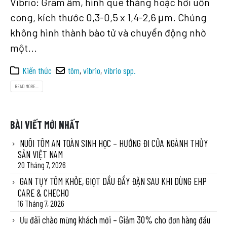
Vibrio: Gram âm, hình que thẳng hoặc hơi uốn
cong, kích thước 0,3-0,5 x 1,4-2,6 μm. Chúng
không hình thành bào tử và chuyển động nhờ
một...
Kiến thức
tôm
,
vibrio
,
vibrio spp.
READ MORE...
BÀI VIẾT MỚI NHẤT
NUÔI TÔM AN TOÀN SINH HỌC – HƯỚNG ĐI CỦA NGÀNH THỦY
SẢN VIỆT NAM
20 Tháng 7, 2026
GAN TỤY TÔM KHỎE, GIỌT DẦU ĐẦY ĐẶN SAU KHI DÙNG EHP
CARE & CHECHO
16 Tháng 7, 2026
Ưu đãi chào mừng khách mới – Giảm 30% cho đơn hàng đầu