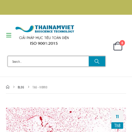
0
BLOG
TAG -
VIBRIO
11
Th8