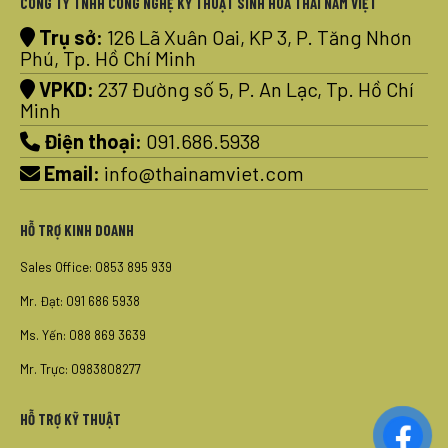
CÔNG TY TNHH CÔNG NGHỆ KỸ THUẬT SINH HÓA THÁI NAM VIỆT
Trụ sở:
126 Lã Xuân Oai, KP 3, P. Tăng Nhơn
Phú, Tp. Hồ Chí Minh
VPKD:
237 Đường số 5, P. An Lạc, Tp. Hồ Chí
Minh
Điện thoại:
091.686.5938
Email:
info@thainamviet.com
HỖ TRỢ KINH DOANH
Sales Office: 0853 895 939
Mr. Đạt: 091 686 5938
Ms. Yến: 088 869 3639
Mr. Trực: 0983808277
HỖ TRỢ KỸ THUẬT