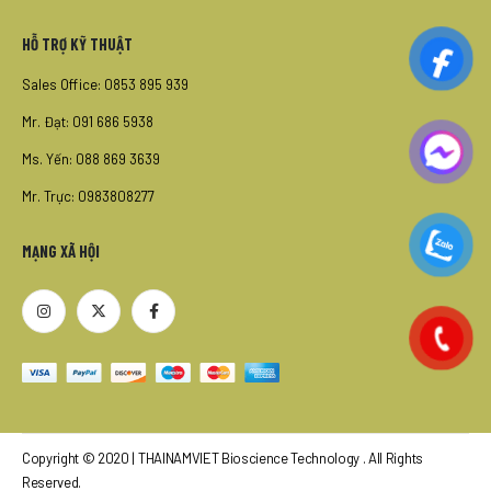
HỖ TRỢ KỸ THUẬT
Sales Office: 0853 895 939
Mr. Đạt: 091 686 5938
Ms. Yến: 088 869 3639
Mr. Trực: 0983808277
MẠNG XÃ HỘI
Copyright © 2020 | THAINAMVIET Bioscience Technology . All Rights
Reserved.