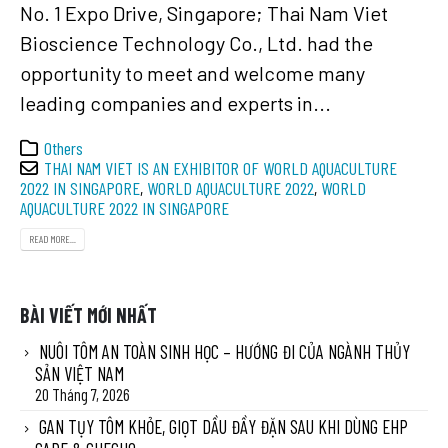
No. 1 Expo Drive, Singapore; Thai Nam Viet
Bioscience Technology Co., Ltd. had the
opportunity to meet and welcome many
leading companies and experts in...
Others
THAI NAM VIET IS AN EXHIBITOR OF WORLD AQUACULTURE
2022 IN SINGAPORE
,
WORLD AQUACULTURE 2022
,
WORLD
AQUACULTURE 2022 IN SINGAPORE
READ MORE...
BÀI VIẾT MỚI NHẤT
NUÔI TÔM AN TOÀN SINH HỌC – HƯỚNG ĐI CỦA NGÀNH THỦY
SẢN VIỆT NAM
20 Tháng 7, 2026
GAN TỤY TÔM KHỎE, GIỌT DẦU ĐẦY ĐẶN SAU KHI DÙNG EHP