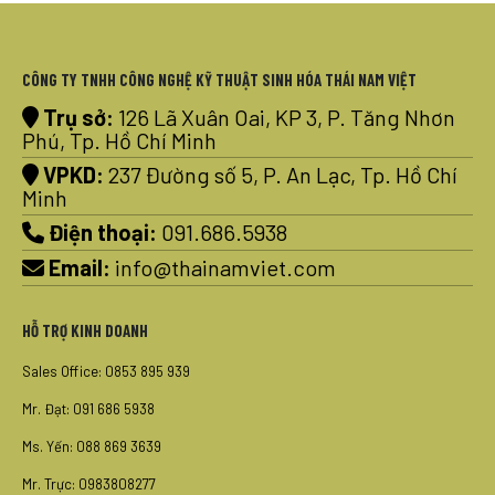
CÔNG TY TNHH CÔNG NGHỆ KỸ THUẬT SINH HÓA THÁI NAM VIỆT
Trụ sở:
126 Lã Xuân Oai, KP 3, P. Tăng Nhơn
Phú, Tp. Hồ Chí Minh
VPKD:
237 Đường số 5, P. An Lạc, Tp. Hồ Chí
Minh
Điện thoại:
091.686.5938
Email:
info@thainamviet.com
HỖ TRỢ KINH DOANH
Sales Office: 0853 895 939
Mr. Đạt: 091 686 5938
Ms. Yến: 088 869 3639
Mr. Trực: 0983808277