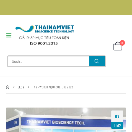
0
BLOG
TAG -
WORLD AQUACULTURE 2022
07
Th12