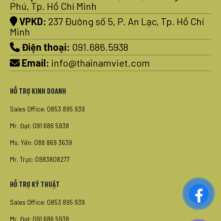
Phú, Tp. Hồ Chí Minh
VPKD:
237 Đường số 5, P. An Lạc, Tp. Hồ Chí
Minh
Điện thoại:
091.686.5938
Email:
info@thainamviet.com
HỖ TRỢ KINH DOANH
Sales Office: 0853 895 939
Mr. Đạt: 091 686 5938
Ms. Yến: 088 869 3639
Mr. Trực: 0983808277
HỖ TRỢ KỸ THUẬT
Sales Office: 0853 895 939
Mr. Đạt: 091 686 5938