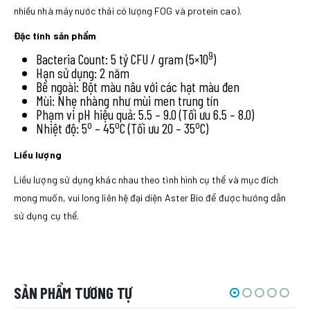
nhiều nhà máy nước thải có lượng FOG và protein cao).
Đặc tính sản phẩm
9
Bacteria Count: 5 tỷ CFU / gram (5×10
)
Hạn sử dụng: 2 năm
Bề ngoài: Bột màu nâu với các hạt màu đen
Mùi: Nhẹ nhàng như mùi men trung tín
Phạm vi pH hiệu quả: 5.5 – 9.0 (Tối ưu 6.5 – 8.0)
o
o
o
Nhiệt độ: 5
– 45
C (Tối ưu 20 – 35
C)
Liều lượng
Liều lượng sử dụng khác nhau theo tình hình cụ thể và mục đích
mong muốn, vui long liên hệ đại diện Aster Bio để được hướng dẫn
sử dụng cụ thể.
SẢN PHẨM TƯƠNG TỰ