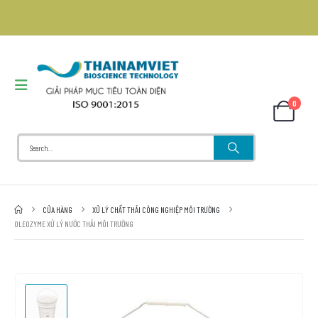
0
CỬA HÀNG
XỬ LÝ CHẤT THẢI CÔNG NGHIỆP MÔI TRƯỜNG
OLEOZYME XỬ LÝ NƯỚC THẢI MÔI TRƯỜNG